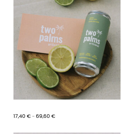
Citron – Citron vert
17,40
€
69,60
€
–