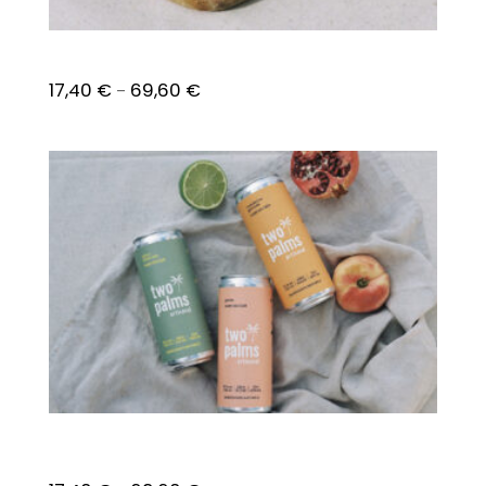
Mandarine – Grenade
17,40
€
69,60
€
–
Pack Mixte Citron Citron vert – Mandarine
Grenade – Pêche