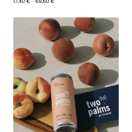
17,40
€
69,60
€
–