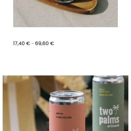
Pêche
17,40
€
69,60
€
–