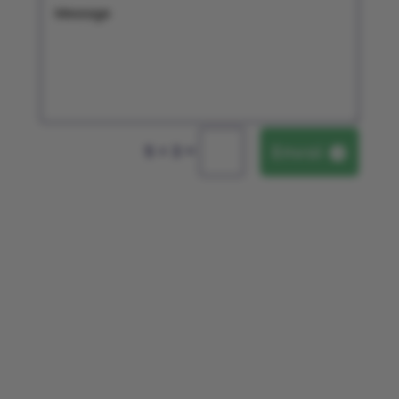
Envoi
=
5 + 3