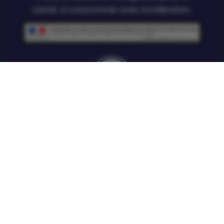
santé, à consommer avec modération.
© SAS Two Palms Artisanal – 11 rue bazter –
64210 Bidart – FRANCE – +33 5 59.85.56.94 –
contact@twopalms.fr
Mentions légales – crédits
Politique de confidentialité
Contact