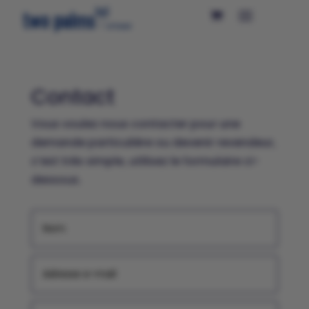
Contact
Vous voulez nous contacter pour une
demande particulière ou devenir revendeur,
c’est trés simple, utilisez le formulaire ci-
dessous.