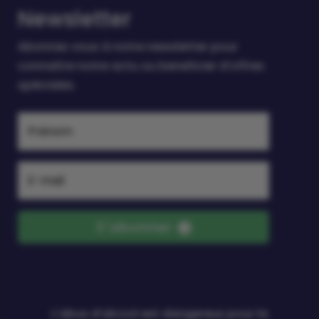
Newsletter
Abonnez vous à notre newsletter pour
connaitre notre actu ou beneficier d’offres
spéciales.
S'abonner
L’abus d’alcool est dangereux pour la