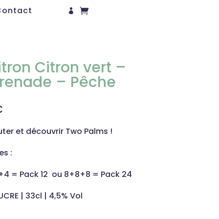
Contact
tron Citron vert –
renade – Pêche
€
uter et découvrir Two Palms !
es :
+4 = Pack 12 ou 8+8+8 = Pack 24
UCRE | 33cl | 4,5% Vol