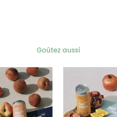
vert
-
Mandarine
Goûtez aussi
Grenade
-
Pêche