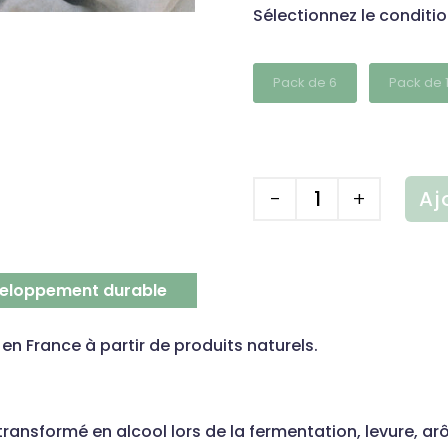
Sélectionnez le conditi
Pack de 6
Pack de 
Aj
quantité
de
eloppement durable
Pack
Mixte
 en France à partir de produits naturels.
Citron
transformé en alcool lors de la fermentation, levure, ar
Citron