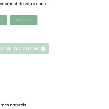
onnement de votre choix :
12
Pack de 24
outer au panier
ômes naturels.